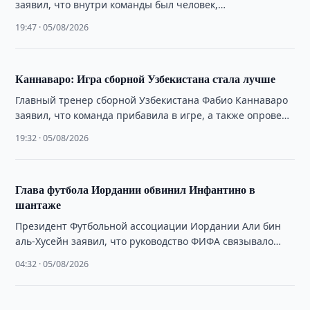
заявил, что внутри команды был человек,
распространявший недостоверную информацию о
19:47 · 05/08/2026
работе тренерского штаба.
Каннаваро: Игра сборной Узбекистана стала лучше
Главный тренер сборной Узбекистана Фабио Каннаваро
заявил, что команда прибавила в игре, а также опроверг
сообщения о зарплате в 4 …
19:32 · 05/08/2026
Глава футбола Иордании обвинил Инфантино в
шантаже
Президент Футбольной ассоциации Иордании Али бин
аль-Хусейн заявил, что руководство ФИФА связывало
помощь федерации с поддержкой переизбрания Джанни
04:32 · 05/08/2026
Инфантино.