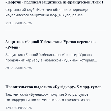
«Нефтчи» подписал защитника из французской Лиги 1
Ферганский клуб «Нефтчи» объявил о переходе
ивуарийского защитника Коффи Куао, ранее
выступавшего за французский «Мец».
21:15 · 04/08/2026
Защитник сборной Узбекистана Урозов перешел в
«Рубин»
Защитник сборной Узбекистана Жахонгир Урозов
продолжит карьеру в казанском «Рубине», который
арендовал футболиста у самаркандского «Динамо» до
09:30 · 04/08/2026
конца 2026 года.
Правительство выделило «Бунёдкору» 5 млрд. сумов
Ташкентский «Бунёдкор» получил 5 млрд. сумов
господдержки после финансового кризиса, из-за
которого клуб пропустил матч Суперлиги.
12:45 · 03/08/2026