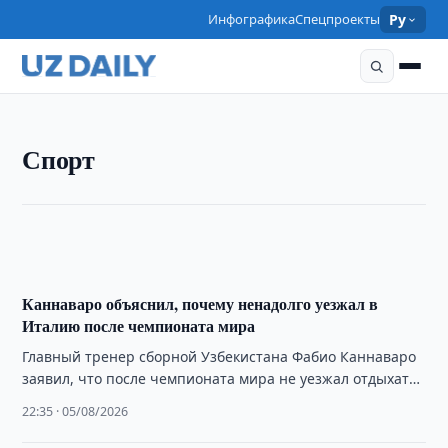
Инфографика
Спецпроекты
Ру
СПОРТ
Спорт
Жавохир Синдаров стал вторым в рапиде на
турнире в Сент-Луисе
09:45 · 06/08/2026
Каннаваро объяснил, почему ненадолго уезжал в
Италию после чемпионата мира
Главный тренер сборной Узбекистана Фабио Каннаваро
заявил, что после чемпионата мира не уезжал отдыхать,
а также вновь указал на необходимость …
22:35 · 05/08/2026