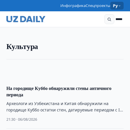
Инфографика
Спецпроекты
Ру
КУЛЬТУРА
Культура
Умер актёр, режиссёр и педагог Абдуманнон
Убайдуллаев
00:22 · 08/08/2026
На городище Куббо обнаружили стены античного
периода
Археологи из Узбекистана и Китая обнаружили на
городище Куббо остатки стен, датируемые периодом с III
века до нашей эры по …
21:30 · 06/08/2026