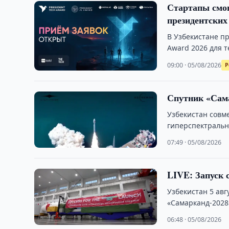
Стартапы смог
президентских
В Узбекистане пр
Award 2026 для 
09:00 · 05/08/2026
Р
Спутник «Сама
Узбекистан совм
гиперспектральн
национальной к
07:49 · 05/08/2026
LIVE: Запуск 
Узбекистан 5 ав
«Самарканд-2028
06:48 · 05/08/2026