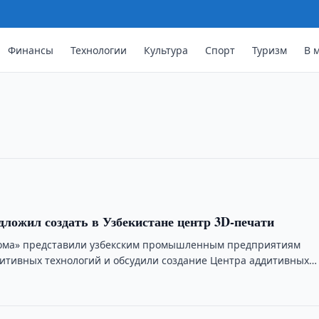
Финансы
Технологии
Культура
Спорт
Туризм
В 
ьного интернета выросло в 4,3 раз
ого интернета в Узбекистане достигло
лся в 4,3 раза.
дложил создать в Узбекистане центр 3D-печати
тома» представили узбекским промышленным предприятиям
итивных технологий и обсудили создание Центра аддитивных