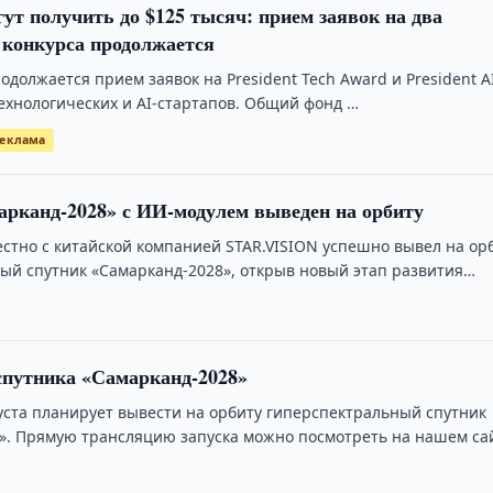
ут получить до $125 тысяч: прием заявок на два
 конкурса продолжается
одолжается прием заявок на President Tech Award и President A
технологических и AI-стартапов. Общий фонд …
еклама
рканд-2028» с ИИ-модулем выведен на орбиту
естно с китайской компанией STAR.VISION успешно вывел на ор
ый спутник «Самарканд-2028», открыв новый этап развития
осмической программы.
спутника «Самарканд-2028»
густа планирует вывести на орбиту гиперспектральный спутник
». Прямую трансляцию запуска можно посмотреть на нашем са