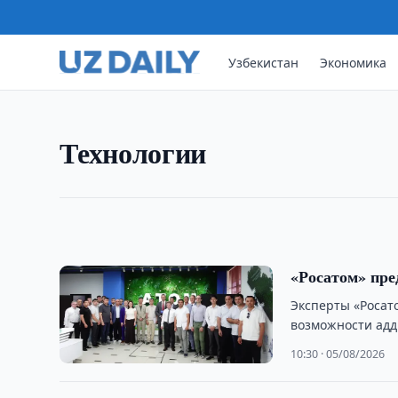
Узбекистан
Экономика
ТЕХНОЛОГИИ
Число пользователей мобил
На начало 2026 года число абонентов мобильн
Технологии
33,3 млн. За десять лет этот показатель увеличи
11:30 · 06/08/2026
«Росатом» пре
Эксперты «Роса
возможности адд
технологий.
10:30 · 05/08/2026