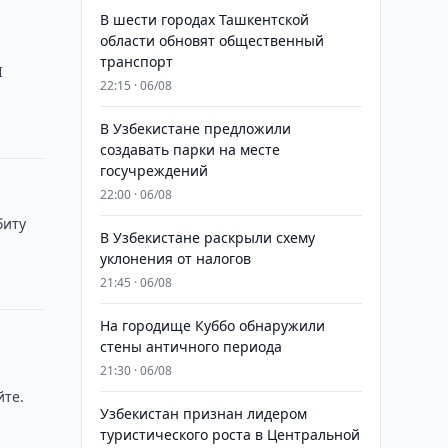
В шести городах Ташкентской
области обновят общественный
транспорт
I
22:15 · 06/08
В Узбекистане предложили
создавать парки на месте
госучреждений
22:00 · 06/08
биту
В Узбекистане раскрыли схему
уклонения от налогов
21:45 · 06/08
На городище Куббо обнаружили
стены античного периода
21:30 · 06/08
йте.
Узбекистан признан лидером
туристического роста в Центральной