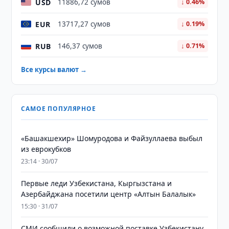
USD
11886,72 сумов
↓ 0.46%
EUR
13717,27 сумов
↓ 0.19%
RUB
146,37 сумов
↓ 0.71%
Все курсы валют →
САМОЕ ПОПУЛЯРНОЕ
«Башакшехир» Шомуродова и Файзуллаева выбыл
из еврокубков
23:14 · 30/07
Первые леди Узбекистана, Кыргызстана и
Азербайджана посетили центр «Алтын Балалык»
15:30 · 31/07
СМИ сообщили о возможной поставке Узбекистану