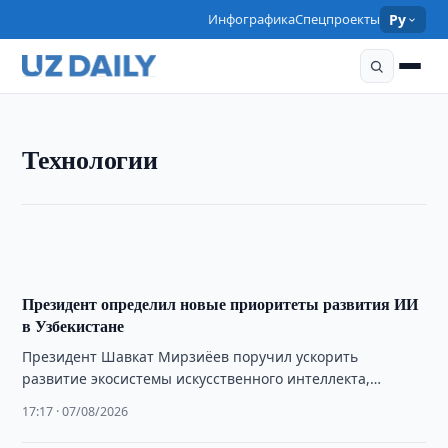
Инфографика
Спецпроекты
Ру
ТЕХНОЛОГИИ
Технологии
UZCERT предупредил о массовых кибератаках
через RDP
20:05 · 07/08/2026
Президент определил новые приоритеты развития ИИ
в Узбекистане
Президент Шавкат Мирзиёев поручил ускорить
развитие экосистемы искусственного интеллекта,
расширить вычислительные мощности и увеличить
17:17 · 07/08/2026
число ИИ-проектов.