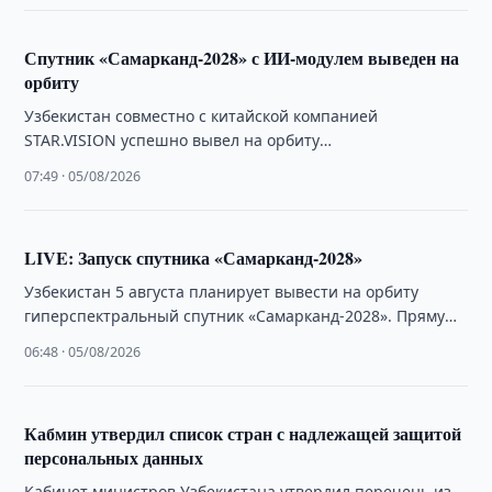
Спутник «Самарканд-2028» с ИИ-модулем выведен на
орбиту
Узбекистан совместно с китайской компанией
STAR.VISION успешно вывел на орбиту
гиперспектральный спутник «Самарканд-2028», открыв
07:49 · 05/08/2026
новый этап развития национальной космической
программы.
LIVE: Запуск спутника «Самарканд-2028»
Узбекистан 5 августа планирует вывести на орбиту
гиперспектральный спутник «Самарканд-2028». Прямую
трансляцию запуска можно посмотреть на нашем сайте.
06:48 · 05/08/2026
Кабмин утвердил список стран с надлежащей защитой
персональных данных
Кабинет министров Узбекистана утвердил перечень из