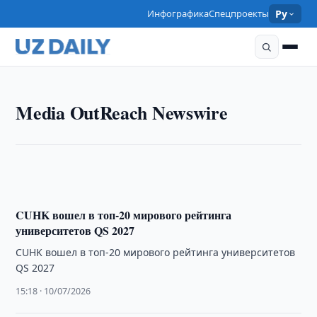
Инфографика
Спецпроекты
Ру
MEDIA OUTREACH NEWSWIRE
Polpharma укрепляет позиции в Центральной и
Media OutReach Newswire
Восточной Европе: в состав группы входит
Biofarm — лидер румынского рынка
14:28 · 22/07/2026
CUHK вошел в топ-20 мирового рейтинга
университетов QS 2027
CUHK вошел в топ-20 мирового рейтинга университетов
QS 2027
15:18 · 10/07/2026