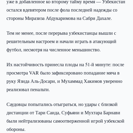
уже в добавленное ко второму тайму время — Узбекистан
остался вдевятером после фола последней надежды со
стороны Миразиза Абдукаримова на Сабри Дахале.
Тем не менее, после перерыва узбекистанцы вышли с
решительным настроем и начали играть в атакующий
футбол, несмотря на численное меньшинство.
Их настойчивость принесла плоды на 51-й минуте: после
просмотра VAR было зафиксировано попадание мяча в
руку Язида Аль-Досари, и Мухаммад Хакимов уверенно
реализовал пенальти.
Саудовцы попытались отыграться, но удары с близкой
дистанции от Тари Саида, Суфьяни и Мухтара Барнави
были нейтрализованы самоотверженной игрой узбекской
обороны.