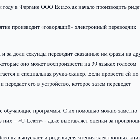
году в Фергане ООО Ectaco.uz начало производить риде
иятие производит «говорящий» электронный переводчик
а и за доли секунды переводит сказанные им фразы на др
 которые оно может воспроизвести на 39 языках голосом
гается и специальная ручка-сканер. Если провести ей по
и передаст его в устройство, которое затем переведет
ные обучающие программы. С их помощью можно заметно
з них – «U-Learn» - даже выставляет оценки за произнош
aco.uz выпускает и ридеры для чтения электронных книг