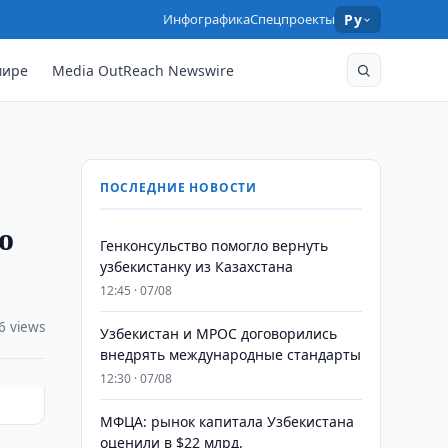
Инфографика
Спецпроекты
Ру
мире
Media OutReach Newswire
ПОСЛЕДНИЕ НОВОСТИ
о
Генконсульство помогло вернуть
узбекистанку из Казахстана
12:45 · 07/08
6 views
Узбекистан и MPOC договорились
внедрять международные стандарты
12:30 · 07/08
МФЦА: рынок капитала Узбекистана
оценили в $22 млрд.