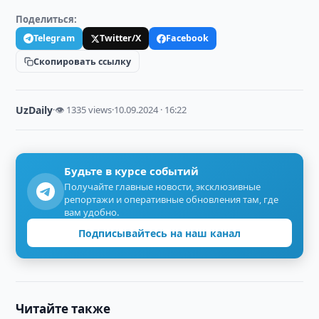
Поделиться:
Telegram
Twitter/X
Facebook
Скопировать ссылку
UzDaily
·
👁 1335 views
·
10.09.2024 · 16:22
Будьте в курсе событий
Получайте главные новости, эксклюзивные
репортажи и оперативные обновления там, где
вам удобно.
Подписывайтесь на наш канал
Читайте также