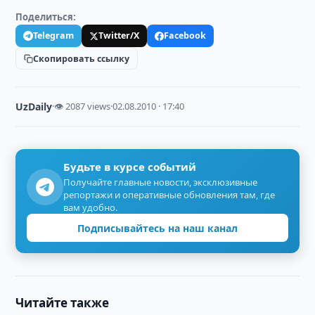
Поделиться:
Telegram
Twitter/X
Facebook
Скопировать ссылку
UzDaily
·
👁 2087 views
·
02.08.2010 · 17:40
Будьте в курсе событий
Получайте главные новости, эксклюзивные
репортажи и оперативные обновления там, где
вам удобно.
Подписывайтесь на наш канал
Читайте также