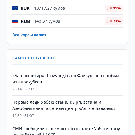
EUR
13717,27 сумов
↓ 0.19%
RUB
146,37 сумов
↓ 0.71%
Все курсы валют →
САМОЕ ПОПУЛЯРНОЕ
«Башакшехир» Шомуродова и Файзуллаева выбыл
из еврокубков
23:14 · 30/07
Первые леди Узбекистана, Кыргызстана и
Азербайджана посетили центр «Алтын Балалык»
15:30 · 31/07
СМИ сообщили о возможной поставке Узбекистану
истребителей J-10CE