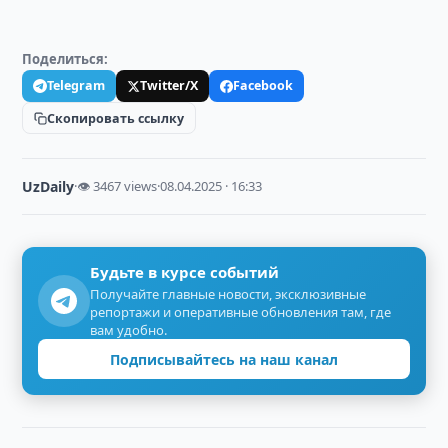
Поделиться:
Telegram
Twitter/X
Facebook
Скопировать ссылку
UzDaily
·
👁 3467 views
·
08.04.2025 · 16:33
Будьте в курсе событий
Получайте главные новости, эксклюзивные
репортажи и оперативные обновления там, где
вам удобно.
Подписывайтесь на наш канал