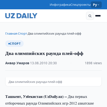
Инфографика
Спецпроекты
Ру
Главная
Спорт
Два олимпийских раунда плей-офф
›
›
СПОРТ
Два олимпийских раунда плей-офф
Анвар Умаров
·
13.08.2010
·
20:30
·
1898 views
Два олимпийских раунда плей-офф
Ташкент, Узбекистан (UzDaily.uz) --
Два первых
отборочных раунда Олимпийских игр-2012 азиатские