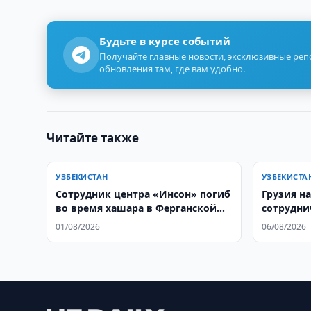
Будьте в курсе событий
Получайте главные новости, эксклюзивные ре
обновления там, где вам удобно.
Читайте также
УЗБЕКИСТАН
УЗБЕКИСТА
Сотрудник центра «Инсон» погиб
Грузия н
во время хашара в Ферганской
сотрудни
области
Азией
01/08/2026
06/08/2026