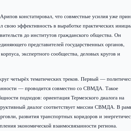
 Арипов констатировал, что совместные усилия уже прин
ал свою эффективность в выработке практических иници
вительств до институтов гражданского общества. Он
единяющего представителей государственных органов,
корпуса, экспертного сообщества, деловых кругов и
округ четырёх тематических треков. Первый — политиче
занности — проводится совместно со СВМДА. Такое
бщности подходов: ориентация Термезского диалога на
структивный диалог соответствует миссии СВМДА. В рам
рговли, развития транспортных коридоров и энергетичес
пления экономической взаимосвязанности региона.