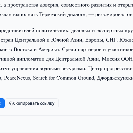
 а пространства доверия, совместного развития и откры
зван выполнять Термезский диалог», — резюмировал он
представителей политических, деловых и экспертных кру
з стран Центральной и Южной Азии, Европы, СНГ, Южн
ижнего Востока и Америки. Среди партнёров и участнико
тивной дипломатии для Центральной Азии, Миссия ООН
тут управления водными ресурсами, Центр прогрессив
, PeaceNexus, Search for Common Ground, Джорджтаунск
k
Скопировать ссылку