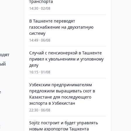
транспорта
14:30 · 02/08
В Ташкенте переводят
газоснабжение на двухэтапную
х
систему
14:49 · 06/08
Случай с пенсионеркой в Ташкенте
одят
привел к увольнениям и уголовному
ный
делу
16:15 · 01/08
Узбекским предпринимателям
е
предложили выращивать скот в
Казахстане для последующего
экспорта в Узбекистан
22:30 · 06/08
Sojitz построит и будет управлять
я
новым аэропортом Ташкента