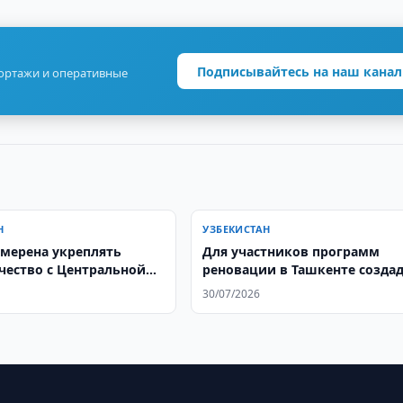
Подписывайтесь на наш канал
портажи и оперативные
Н
УЗБЕКИСТАН
амерена укреплять
Для участников программ
чество с Центральной
реновации в Ташкенте созда
«банк квартир»
30/07/2026