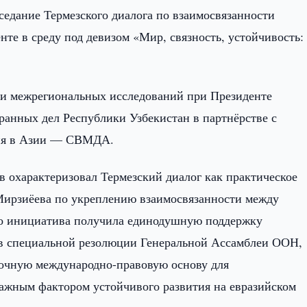
седание Термезского диалога по взаимосвязанности
е в среду под девизом «Мир, связность, устойчивость:
 и межрегиональных исследований при Президенте
анных дел Республики Узбекистан в партнёрстве с
рия в Азии — СВМДА.
охарактеризовал Термезский диалог как практическое
ирзиёева по укреплению взаимосвязанности между
о инициатива получила единодушную поддержку
 в специальной резолюции Генеральной Ассамблеи ООН,
срочную международно-правовую основу для
важным фактором устойчивого развития на евразийском