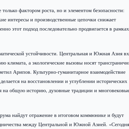
 только фактором роста, но и элементом безопасности:
ские интересы и производственные цепочки снижает
нно этот подход последовательно продвигается в рамка
матической устойчивости. Центральная и Южная Азия вх
нию климата, а экологические вызовы носят трансгранич
тметил Арипов. Культурно-гуманитарное взаимодействие
 делается на восстановлении и углублении исторических
я на общую историю, духовные традиции и многовековы
орума найдут отражение в итоговом коммюнике и будут
дничества между Центральной и Южной Азией. «Сегодн