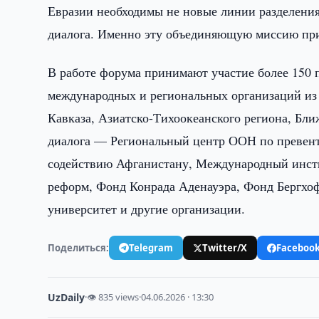
Евразии необходимы не новые линии разделения,
диалога. Именно эту объединяющую миссию при
В работе форума принимают участие более 150 
международных и региональных организаций и
Кавказа, Азиатско-Тихоокеанского региона, Бл
диалога — Региональный центр ООН по превен
содействию Афганистану, Международный инсти
реформ, Фонд Конрада Аденауэра, Фонд Бергхоф
университет и другие организации.
Поделиться:
Telegram
Twitter/X
Faceboo
UzDaily
·
👁 835 views
·
04.06.2026 · 13:30