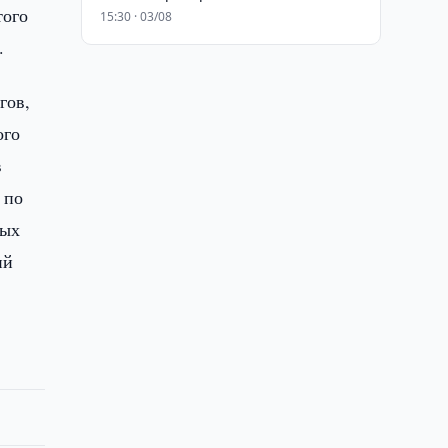
того
15:30 · 03/08
.
гов,
ого
в
 по
ных
ий