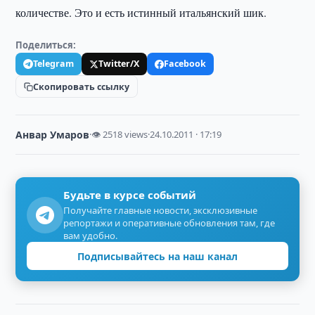
количестве. Это и есть истинный итальянский шик.
Поделиться:
Telegram
Twitter/X
Facebook
Скопировать ссылку
Анвар Умаров
·
👁 2518 views
·
24.10.2011 · 17:19
Будьте в курсе событий
Получайте главные новости, эксклюзивные
репортажи и оперативные обновления там, где
вам удобно.
Подписывайтесь на наш канал