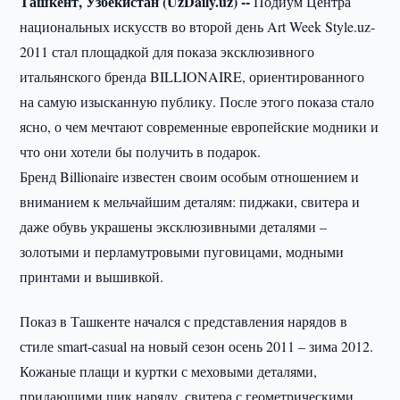
Ташкент, Узбекистан (UzDaily.uz) --
Подиум Центра
национальных искусств во второй день Art Week Style.uz-
2011 стал площадкой для показа эксклюзивного
итальянского бренда BILLIONAIRE, ориентированного
на самую изысканную публику. После этого показа стало
ясно, о чем мечтают современные европейские модники и
что они хотели бы получить в подарок.
Бренд Billionaire известен своим особым отношением и
вниманием к мельчайшим деталям: пиджаки, свитера и
даже обувь украшены эксклюзивными деталями –
золотыми и перламутровыми пуговицами, модными
принтами и вышивкой.
Показ в Ташкенте начался с представления нарядов в
стиле smart-casual на новый сезон осень 2011 – зима 2012.
Кожаные плащи и куртки с меховыми деталями,
придающими шик наряду, свитера с геометрическими