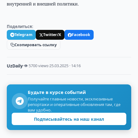
внутренней и внешней политики.
Поделиться:
Telegram
Twitter/X
Facebook
Скопировать ссылку
UzDaily
·
👁 5700 views
·
25.03.2025 · 14:16
Будьте в курсе событий
Получайте главные новости, эксклюзивные
репортажи и оперативные обновления там, где
вам удобно.
Подписывайтесь на наш канал