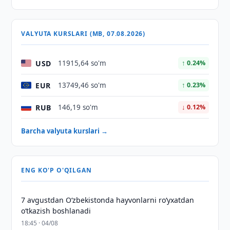
VALYUTA KURSLARI (MB, 07.08.2026)
USD
11915,64 so'm
↑ 0.24%
EUR
13749,46 so'm
↑ 0.23%
RUB
146,19 so'm
↓ 0.12%
Barcha valyuta kurslari →
ENG KO'P O'QILGAN
7 avgustdan O‘zbekistonda hayvonlarni ro‘yxatdan
o‘tkazish boshlanadi
18:45 · 04/08