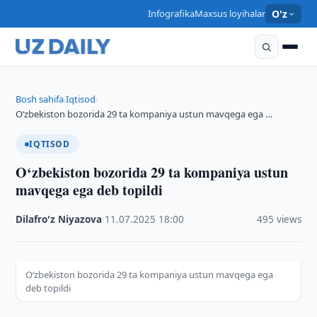
Infografika
Maxsus loyihalar
O'z
Bosh sahifa
Iqtisod
›
›
O‘zbekiston bozorida 29 ta kompaniya ustun mavqega ega …
IQTISOD
O‘zbekiston bozorida 29 ta kompaniya ustun
mavqega ega deb topildi
Dilafro'z Niyazova
·
11.07.2025
·
18:00
·
495 views
O‘zbekiston bozorida 29 ta kompaniya ustun mavqega ega
deb topildi