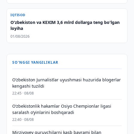
IQTISOD
O'zbekiston va KEXIM 3,6 mlrd dollarga teng bo'lgan
loyiha
01/08/2026
SO'NGGI YANGILIKLAR
O‘zbekiston Jurnalistlar uyushmasi huzurida blogerlar
kengashi tuzildi
22:45 · 08/08
O‘zbekistonlik hakamlar Osiyo Chempionlar ligasi
saralash o‘yinlarini boshqaradi
22:40 · 08/08
Mirziyoyev quruvchilarni kasb bayrami bilan