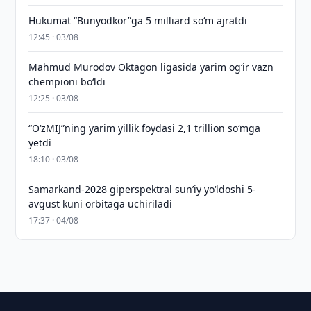
Hukumat “Bunyodkor”ga 5 milliard so‘m ajratdi
12:45 · 03/08
Mahmud Murodov Oktagon ligasida yarim og‘ir vazn
chempioni bo‘ldi
12:25 · 03/08
“O‘zMIJ”ning yarim yillik foydasi 2,1 trillion so‘mga
yetdi
18:10 · 03/08
Samarkand-2028 giperspektral sun’iy yo‘ldoshi 5-
avgust kuni orbitaga uchiriladi
17:37 · 04/08