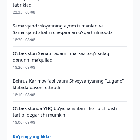
tabrikladi
22:35 · 08/08
Samarqand viloyatining ayrim tumanlari va
Samarqand shahri chegaralari oʻzgartirilmoqda
18:30 · 08/08
Oʻzbekiston Senati raqamli markaz toʻgʻrisidagi
qonunni maʼqulladi
18:20 · 08/08
Behruz Karimov faoliyatini Shveysariyaning “Lugano”
klubida davom ettiradi
18:10 · 08/08
O‘zbekistonda YHQ bo‘yicha ishlarni ko‘rib chiqish
tartibi o‘zgarishi mumkin
18:00 · 08/08
Ko'proq yangiliklar →