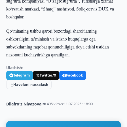
sug‘urta kompaniyasi “O‘zagrosug‘urta”, Turistlarga xizmat
ko‘rsatish markazi, “Sharq” nashriyoti, Soliq-servis DUK va
boshqalar.
Qo‘mitaning ushbu qarori bozordagi sharoitlarning
oshkoraligini taʼminlash va istisno huquqlarga ega
subyektlarning raqobat qonunchiligiga rioya etishi ustidan
nazoratni kuchaytirishga qaratilgan.
Ulashish:
Telegram
Twitter/X
Facebook
Havolani nusxalash
Dilafro'z Niyazova
·
👁 495 views
·
11.07.2025 · 18:00