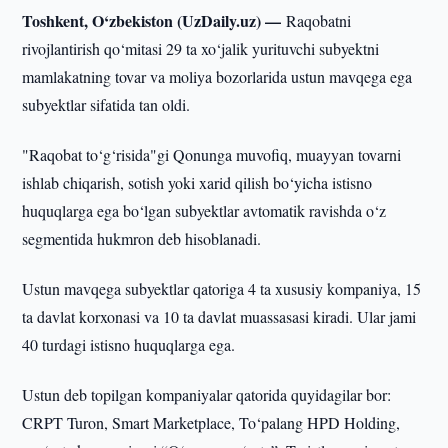
Toshkent, O‘zbekiston (UzDaily.uz) —
Raqobatni
rivojlantirish qo‘mitasi 29 ta xo‘jalik yurituvchi subyektni
mamlakatning tovar va moliya bozorlarida ustun mavqega ega
subyektlar sifatida tan oldi.
"Raqobat to‘g‘risida"gi Qonunga muvofiq, muayyan tovarni
ishlab chiqarish, sotish yoki xarid qilish bo‘yicha istisno
huquqlarga ega bo‘lgan subyektlar avtomatik ravishda o‘z
segmentida hukmron deb hisoblanadi.
Ustun mavqega subyektlar qatoriga 4 ta xususiy kompaniya, 15
ta davlat korxonasi va 10 ta davlat muassasasi kiradi. Ular jami
40 turdagi istisno huquqlarga ega.
Ustun deb topilgan kompaniyalar qatorida quyidagilar bor:
CRPT Turon, Smart Marketplace, To‘palang HPD Holding,