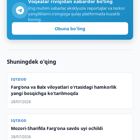
Voqealar rivojidan xabardor bo‘ling
Eng muhim xabarlar, eksklyuziv reportajlar va tezkor
yangiliklarni o‘zingizga qulay platformada kuzatib
boring.
Obuna bo'ling
Shuningdek o'qing
IQTISOD
Farg‘ona va Balx viloyatlari o‘rtasidagi hamkorlik
yangi bosqichga ko‘tarilmoqda
28/07/2026
IQTISOD
Mozori-Sharifda Farg'ona savdo uyi ochildi
28/07/2026